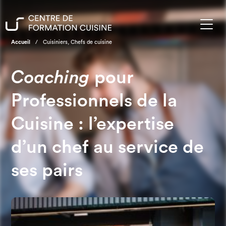
Accueil
/
Cuisiniers, Chefs de cuisine
Coaching
pour
Professionnels de la
Cuisine :
l’expertise
d’un chef au service de
ses pairs